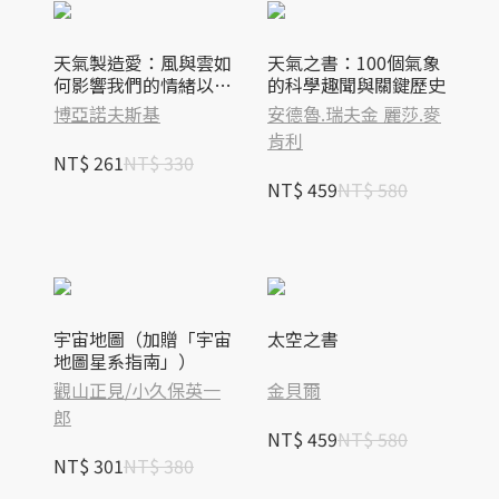
天氣製造愛：風與雲如
天氣之書：100個氣象
何影響我們的情緒以及
的科學趣聞與關鍵歷史
地球的謎樣現象
博亞諾夫斯基
安德魯.瑞夫金 麗莎.麥
肯利
NT$ 261
NT$ 330
NT$ 459
NT$ 580
宇宙地圖（加贈「宇宙
太空之書
地圖星系指南」）
觀山正見/小久保英一
金貝爾
郎
NT$ 459
NT$ 580
NT$ 301
NT$ 380