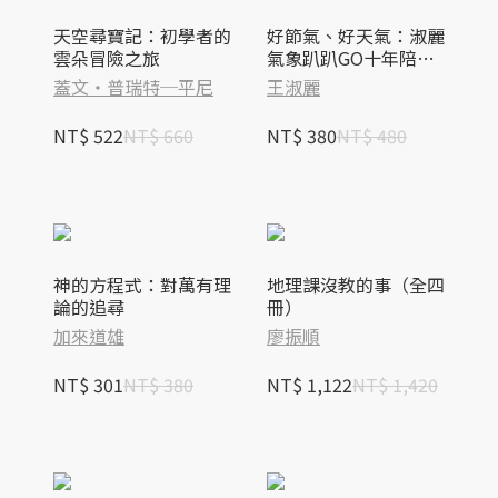
天空尋寶記：初學者的
好節氣、好天氣：淑麗
雲朵冒險之旅
氣象趴趴GO十年陪你
全臺走透透！
蓋文‧普瑞特─平尼
王淑麗
NT$ 522
NT$ 660
NT$ 380
NT$ 480
神的方程式：對萬有理
地理課沒教的事（全四
論的追尋
冊）
加來道雄
廖振順
NT$ 301
NT$ 380
NT$ 1,122
NT$ 1,420