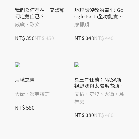
我們為何存在，又該如
地理課沒教的事4：Go
何定義自己？
ogle Earth全功能實作
【Level Up版】
威廉．歐文
廖振順
NT$ 356
NT$ 450
NT$ 348
NT$ 440
月球之書
冥王星任務：NASA新
視野號與太陽系盡頭之
旅
大衛．翁弗拉許
艾倫‧史登、大衛‧葛
林史
NT$ 580
NT$ 380
NT$ 480