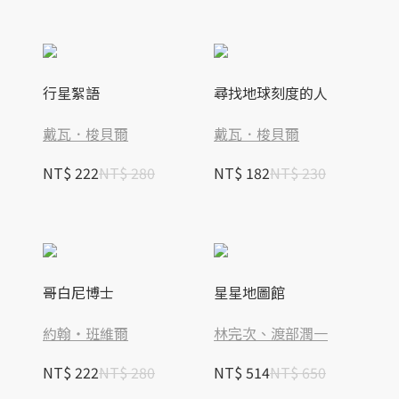
行星絮語
尋找地球刻度的人
戴瓦．梭貝爾
戴瓦．梭貝爾
NT$ 222
NT$ 280
NT$ 182
NT$ 230
哥白尼博士
星星地圖館
約翰‧班維爾
林完次、渡部潤一
NT$ 222
NT$ 280
NT$ 514
NT$ 650