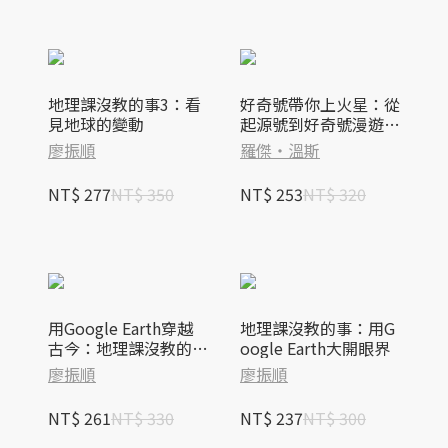
地理課沒教的事3：看
好奇號帶你上火星：從
見地球的變動
起源號到好奇號漫遊車
太空探索記
廖振順
羅傑‧溫斯
NT$ 277
NT$ 350
NT$ 253
NT$ 320
用Google Earth穿越
地理課沒教的事：用G
古今：地理課沒教的事
oogle Earth大開眼界
2
廖振順
廖振順
NT$ 261
NT$ 330
NT$ 237
NT$ 300