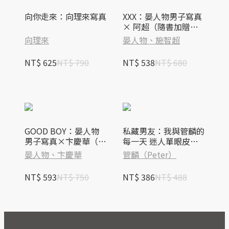
向你走來：向理來寫真
XXX：晏人物男子寫真
× 阿超（隨書加贈：
收藏寫真卡；二款隨機
向理來
晏人物、施智超
一款）
NT$ 625
NT$ 790
NT$ 538
NT$ 680
GOOD BOY：晏人物
私藏男友：我與管麟的
男子寫真×卞慶華（隨
每一天 迷人單眼皮╳
書加贈：收藏寫真卡；
破表男友力，360度讓
晏人物、卞慶華
管麟（Peter）
二款隨機一款）
你全面佔有
NT$ 593
NT$ 750
NT$ 386
NT$ 488