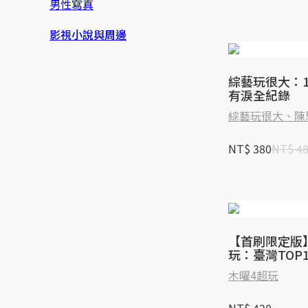
男性寫真
影視小說與周邊
綜藝玩很大：
有淚全紀錄
綜藝玩很大、陳
NT$ 380
NT$ 4
【首刷限定版
玩：臺灣TOP
藝節目幕後創
木曜4超玩
木曜扇+5週
+宇宙級彩蛋)