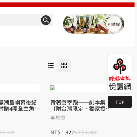
黑潮島嶼幕後紀
背著善宰跑──劇本集
TOP
附贈4開全主角劇
〔附台灣限定．獨家授權
限量周邊｜經典場景「善
李施恩
率雨中初相遇」手機掛繩
夾片組〕
T$ 620
NT$ 1,422
NT$ 1,800