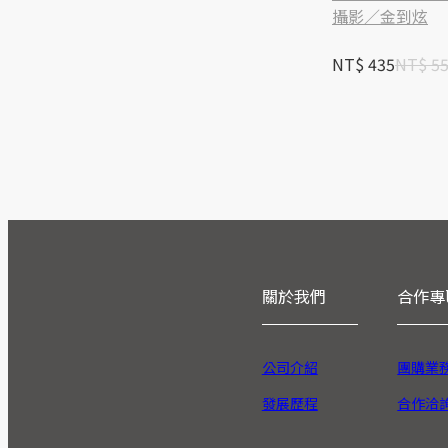
攝影／金到炫
NT$ 435
NT$ 5
關於我們
合作專
公司介紹
團購業
發展歷程
合作洽