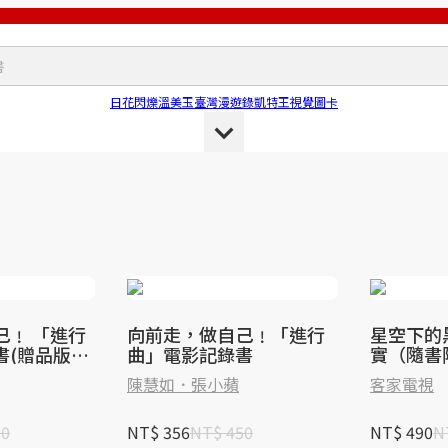
日花閃爍
溫美玉
臺灣漫遊錄
凱特王
視覺圖卡
己﹗ 「進行
向前走，做自己﹗「進行
星空下的
書(贈品版：
曲」電影記錄書
實（隨書
電影海報及
照海報）
陳慧如．張小蘋
客家電視
50
NT$ 356
NT$ 450
NT$ 490
N