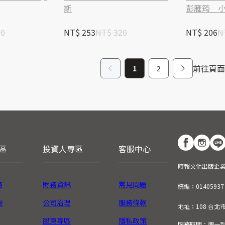
斯
彭雁筠＿
50
NT$ 253
NT$ 320
NT$ 206
N
前往頁面
1
2
區
投資人專區
客服中心
時報文化出版企
務
財務資訊
常見問題
統編：01405937
詢
公司治理
服務條款
地址：108 台北
股東專區
隱私政策
服務時間：週一到週五