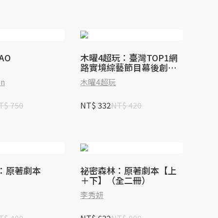
AO
木曜4超玩：臺灣TOP1網
路實境綜藝節目幕後創作
祕辛（隨書加贈：木曜扇
on
木曜4超玩
＋木曜5週年紀念海報）
T$ 750
NT$ 332
NT$ 420
：原著劇本
祕密森林：原著劇本【上
＋下】（全二冊）
李秀妍