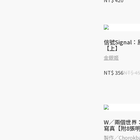
NT$ 420
信號Signal
【上】
金銀姬
NT$ 356
NT$ 4
W／兩個世界
寫真【附8張
製作／Chorokba