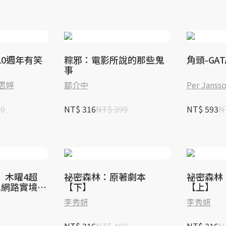
10週年有笑
粽邪：電影所說的那些鬼
角頭-GAT
事
思婷
鄒介中
Per Janss
80
NT$ 316
NT$ 399
NT$ 593
N
】木曜4超
祕密森林：原著劇本
祕密森林
1網路實境綜
【下】
【上】
作秘辛(贈：
李秀妍
李秀妍
年紀念海報