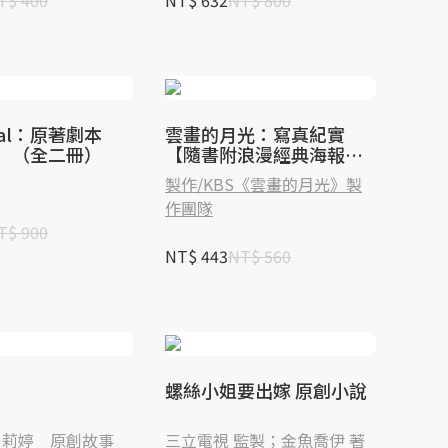
T$ 400
NT$ 632
NT$ 800
nal：原著劇本
雲畫的月光：寫真紀實
】（全二冊）
【隨書附浪漫經典海報＋
可愛表情貼紙】
製作/KBS《雲畫的月光》製
作團隊
T$ 900
NT$ 443
NT$ 560
螺絲小姐要出嫁 原創小說
曾莉婷＿原創故事
三立電視 監製；金魚喬伊 著