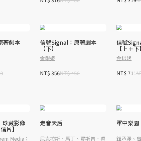
NT$ 316
NT$ 400
NT$ 316
N
：原著劇本
信號Signal：原著劇本
信號Sig
【下】
【上＋下
金銀姬
金銀姬
50
NT$ 356
NT$ 450
NT$ 711
N
：珍藏影像
走音天后
軍中樂園
明信片】
em Media；
尼克拉斯．馬丁、賈斯普．睿
鈕承澤、