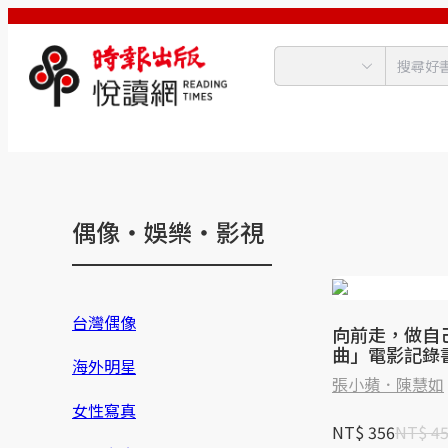
偶像‧娛樂‧影視
台灣偶像
向前走，做自
曲」電影記錄
海外明星
首刷隨書贈送
張小蘋．陳慧如
限量早優券)
女性寫真
NT$ 356
NT$ 4