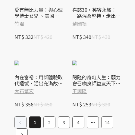
愛有無比力量：與心理
喜憨30，笑容永續：
學博士女兒 、美國丈
一路溫柔堅持，走出嶄
夫和烏克蘭女婿的心靈
新未來
竹君
蘇國禎
對話
NT$ 332
NT$ 420
NT$ 340
NT$ 430
內在富裕：用新體驗取
阿隆的奇幻人生：願力
代遺憾，活出充滿故事
會召喚良師益友天下資
的人生
源
大石繁宏
王興隆
NT$ 356
NT$ 450
NT$ 253
NT$ 320
1
2
3
4
14