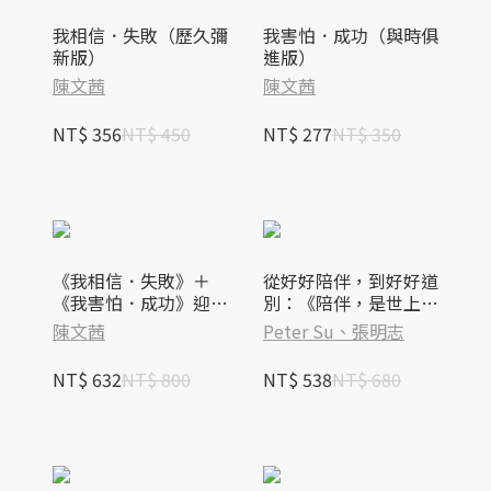
我相信．失敗（歷久彌
我害怕．成功（與時俱
新版）
進版）
陳文茜
陳文茜
NT$ 356
NT$ 450
NT$ 277
NT$ 350
《我相信．失敗》＋
從好好陪伴，到好好道
《我害怕．成功》迎向
別：《陪伴，是世上最
夢想套書
奢侈的禮物》＋《隨時
陳文茜
Peter Su、張明志
放得下的功課》套書
NT$ 632
NT$ 800
NT$ 538
NT$ 680