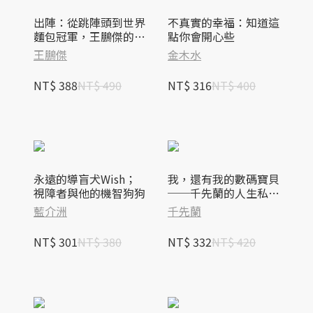
出陣：從跳陣頭到世界
不真實的幸福：知道這
麵包冠軍，王鵬傑的翻
點你會開心些
轉之路
王鵬傑
金木水
NT$ 388
NT$ 490
NT$ 316
NT$ 400
永遠的導盲犬Wish；
我，還有我的數碼寶貝
視障者與他的機智狗狗
──千先蘭的人生私散
文
藍介洲
千先蘭
NT$ 301
NT$ 380
NT$ 332
NT$ 420