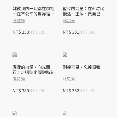
妳教我的一切都在風裡
暫停的力量：在AI時代
─在不公平的世界裡，
慢活、重啟、做自己
學會站穩自己。
應佳妤
林富元
NT$ 253
NT$ 320
NT$ 301
NT$ 380
溫暖的力量，向光而
刪掉容易，忘掉很難
行：走過時尚關鍵時刻
溫筱鴻
林思齊
NT$ 380
NT$ 480
NT$ 332
NT$ 420