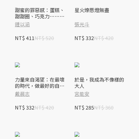
甜蜜的罪惡感：蛋糕、
星火燎愿燈無盡
甜甜圈、巧克力……關
於食物、慾望與不必完
鍾以涵
張光斗
美的我們【中英文雙語
對照】
NT$ 411
NT$ 520
NT$ 332
NT$ 420
力量來自渴望：在最壞
於是，我成為不像樣的
的時代，做最好的自己
大人
（暢銷12年紀念版）
戴晨志
宮能安
NT$ 332
NT$ 420
NT$ 285
NT$ 360