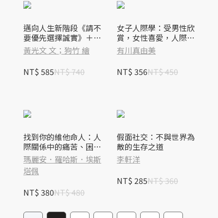
邁向人生新階段《請不
女子人際學：受男性欣
要優先選擇誠實》＋
賞，女性喜愛，人際關
《你說的話，傷到我
係瞬間提升的100個教
黃光文 文；狗竹 繪
有川真由美
了！》套書
戰守則【輕鬆相處升級
版】
NT$ 585
NT$ 740
NT$ 356
NT$ 450
找到你的維他命人：人
假面社交：不與世界為
際關係中的痛苦、困
敵的生存之道
惑、空虛，你不必自己
瑪麗安．羅哈斯．埃斯
李軒洋
承受
塔佩
NT$ 285
NT$ 360
NT$ 380
NT$ 480