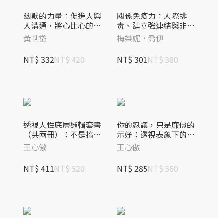
幽默的力量：促進人與
關係免疫力：人際排
人溝通，將心比心的最
毒、建立強連結與非暴
佳良藥
力溝通的哈佛心理學課
黃世岱
梅樂妮．喬伊
（長銷新版）
NT$ 332
NT$ 420
NT$ 301
NT$ 380
透視人性底層邏輯套書
你的忍讓，只是廉價的
（共兩冊）：不是搞不
示好：透視表象下的人
定人，是搞不懂人性
性法則，從此不再吃悶
王心傲
王心傲
【新裝版】＋你的忍
虧
讓，只是廉價的示好
NT$ 411
NT$ 520
NT$ 285
NT$ 360