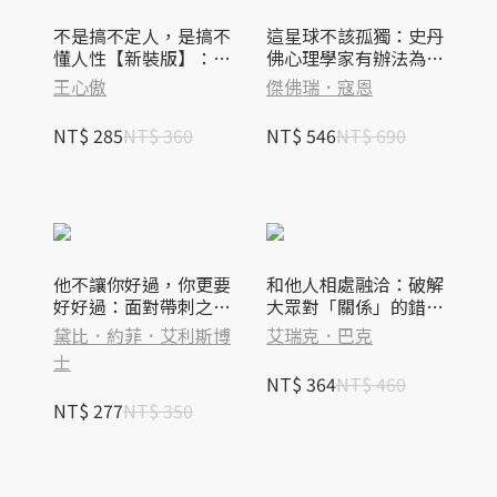
不是搞不定人，是搞不
這星球不該孤獨：史丹
懂人性【新裝版】：掌
佛心理學家有辦法為我
握人類行為的底層邏
們找回失去的歸屬感
王心傲
傑佛瑞．寇恩
輯，到哪都吃得開！
NT$ 285
NT$ 360
NT$ 546
NT$ 690
他不讓你好過，你更要
和他人相處融洽：破解
好好過：面對帶刺之人
大眾對「關係」的錯誤
的不受傷練習（隨書附
認知，掌握成功人際關
黛比．約菲．艾利斯博
艾瑞克．巴克
贈擋煞金句卡片4張）
係的關鍵
士
NT$ 364
NT$ 460
NT$ 277
NT$ 350