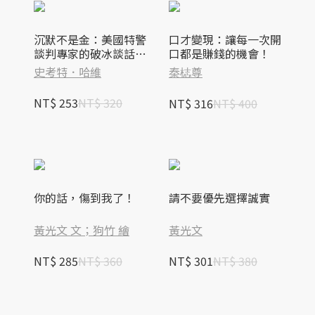
沉默不是金：美國特警
口才變現：讓每一次開
談判專家的破冰談話
口都是賺錢的機會！
術，教你打開有效溝通
史考特．哈維
秦梽尊
的大門
NT$ 253
NT$ 320
NT$ 316
NT$ 400
你的話，傷到我了！
請不要優先選擇誠實
黃光文 文；狗竹 繪
黃光文
NT$ 285
NT$ 360
NT$ 301
NT$ 380