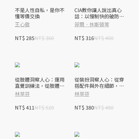
不是人性自私，是你不
CIA教你讓人說出真心
懂等價交換
話：以慢制快的破防之
道（長銷新版）
王心傲
菲爾．休斯頓等
NT$ 285
NT$ 360
NT$ 316
NT$ 400
從肢體洞察人心：運用
從裝扮洞察人心：從穿
直覺訓練法，從肢體語
搭配件與外在細節，快
言與微表情快速洞察真
速判斷性格、情緒與人
林萃芬
林萃芬
實意圖
際角色
NT$ 411
NT$ 520
NT$ 380
NT$ 480