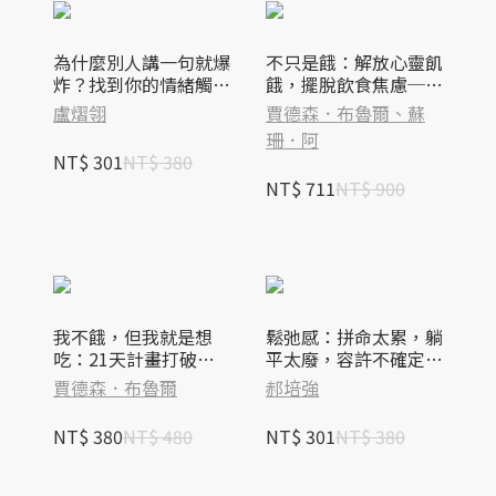
為什麼別人講一句就爆
不只是餓：解放心靈飢
炸？找到你的情緒觸動
餓，擺脫飲食焦慮──
按鈕，清理負面信念，
《我不餓，但我就是想
盧熠翎
賈德森．布魯爾、蘇
不再被綑綁的轉化練習
吃》＋《餓怒症》套書
珊．阿
NT$ 301
NT$ 380
NT$ 711
NT$ 900
我不餓，但我就是想
鬆弛感：拼命太累，躺
吃：21天計畫打破假
平太廢，容許不確定，
性飢餓與自責愧疚的迴
才有小確幸
賈德森．布魯爾
郝培強
圈，鬆綁你的飲食焦慮
NT$ 380
NT$ 480
NT$ 301
NT$ 380