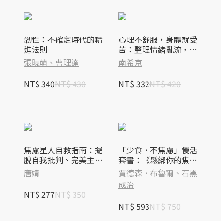
韌性：不確定時代的精
心理不舒服，身體就受
進法則
苦：整理情緒亂流，從
身體治癒內心傷痛的十
張曉萌、曹理達
南希京
二種智慧
NT$ 340
NT$ 430
NT$ 332
NT$ 420
焦慮星人自救指南：擺
「少食．不焦慮」慢活
脫自我批判、完美主
套書：《鬆綁你的焦慮
義，探索焦慮核心的修
習慣》 ＋ 《少食生
唐婧
賈德森．布魯爾、石黑
復計畫
活》
成治
NT$ 277
NT$ 350
NT$ 593
NT$ 750