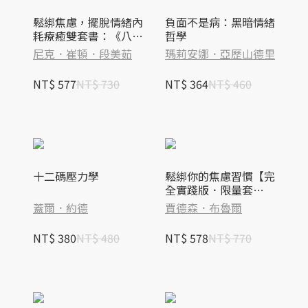
鬆綁焦慮，擺脫情緒內
負面不是病：黑暗情緒
耗療癒雙套書：《八成
哲學
是你想太多》＋《如果
尼克．崔頓．段美茹
瑪莉安娜．亞歷山德里
焦慮是隻貓》
NT$ 577
NT$ 730
NT$ 364
NT$ 460
十二碼壓力學
鬆綁你的焦慮習慣【完
全實踐版．限量套
書】：單書＋實作本
蓋爾．約德
賈德森．布魯爾
NT$ 380
NT$ 480
NT$ 578
NT$ 770