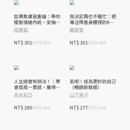
如果焦慮是隻貓：帶你
我決定再也不瞎忙：把
擺脫情緒內耗，安撫內
專注帶進身體裡的8週
心的焦慮貓
正念計畫，創造力、效
段美茹
趙安安
率全面提升！
NT$ 301
NT$ 380
NT$ 301
NT$ 380
人生總會有辦法！：學
丟吧！成為更好的自己
會首尾一貫感，獲得讓
（暢銷新裝版）
生活更自在的壓力應對
舟木彩乃
山下英子
能力
NT$ 285
NT$ 360
NT$ 277
NT$ 350