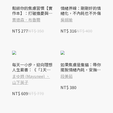
鬆綁你的焦慮習慣【實
情緒界線：剛剛好的情
作本】：打破擔憂與恐
緒化，不內耗也不外傷
懼迴圈的引導練習
賈德森．布魯爾
吳娟瑜
NT$ 277
NT$ 350
NT$ 316
NT$ 400
每天一小步，迎向理想
如果焦慮是隻貓：帶你
人生套書：《「1天1
擺脫情緒內耗，安撫內
件事」改變人生》＋
心的焦慮貓【首刷限量
まゆ姉 (Mayunee) 、
段美茹
《丟吧！成為更好的自
加贈 貓咪語錄書籤乙
山下英子
己》
組】
NT$ 380
NT$ 609
NT$ 770